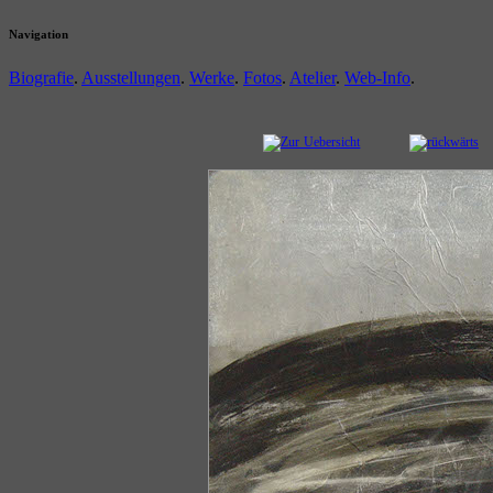
Navigation
Biografie
.
Ausstellungen
.
Werke
.
Fotos
.
Atelier
.
Web-Info
.