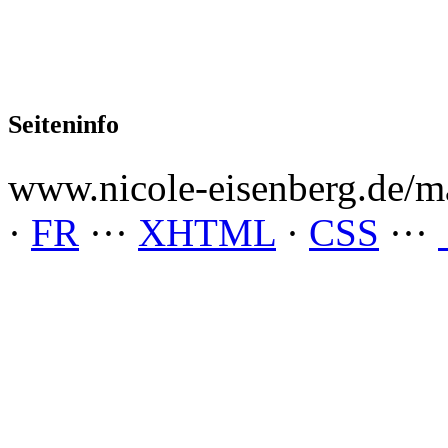
Seiteninfo
www.nicole-eisenberg.de/ma
·
FR
···
XHTML
·
CSS
···