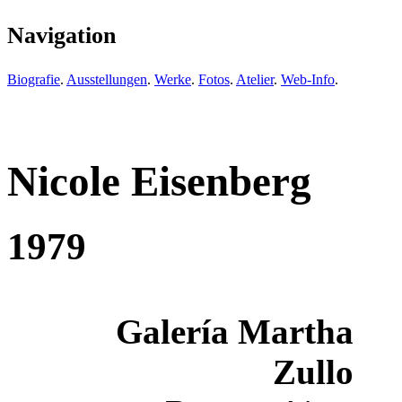
Navigation
Biografie
.
Ausstellungen
.
Werke
.
Fotos
.
Atelier
.
Web-Info
.
Nicole Eisenberg
1979
Galería Martha
Zullo