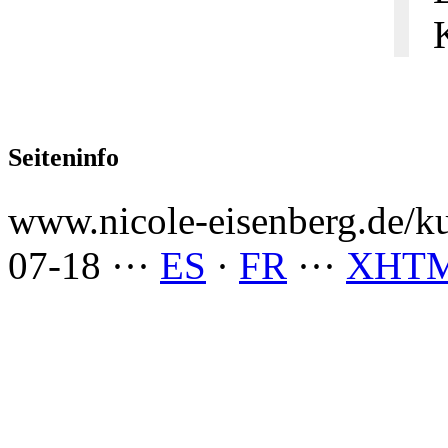
Seiteninfo
www.nicole-eisenberg.de/ku
07-18
···
ES
·
FR
···
XHT