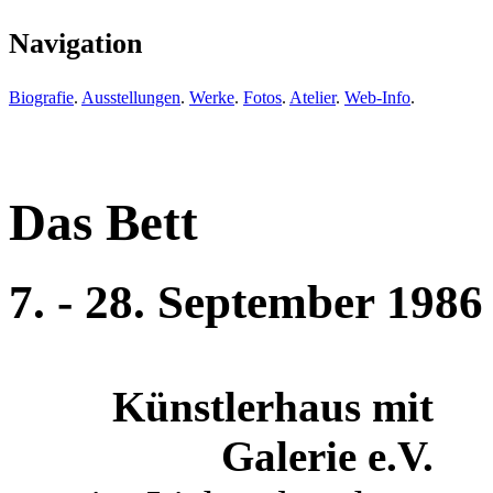
Navigation
Biografie
.
Ausstellungen
.
Werke
.
Fotos
.
Atelier
.
Web-Info
.
Das Bett
7. - 28. September 1986
Künstlerhaus mit
Galerie e.V.