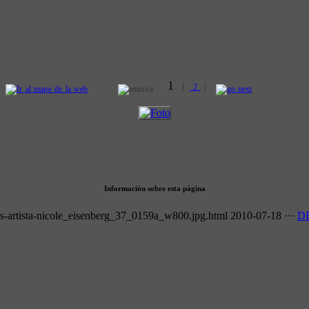
1
|
|
2
Información sobre esta página
s-artista-nicole_eisenberg_37_0159a_w800.jpg.html
2010-07-18
···
D