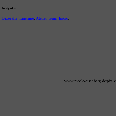
Navigation
Biografía
.
Itinéraire
.
Atelier
.
Guía
.
Inicio
.
www.nicole-eisenberg.de/pix1e