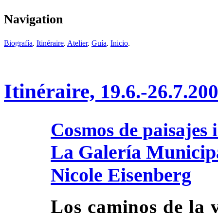
Navigation
Biografía
.
Itinéraire
.
Atelier
.
Guía
.
Inicio
.
Itinéraire,
19.6.-26.7.20
Cosmos de paisajes i
La Galería Municipa
Nicole Eisenberg
Los caminos de la 