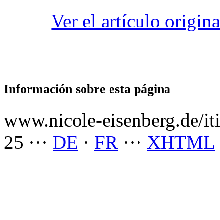
Ver el artículo origin
Información sobre esta página
www.nicole-eisenberg.de/it
25
···
DE
·
FR
···
XHTML