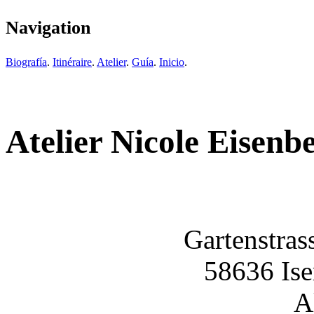
Navigation
Biografía
.
Itinéraire
.
Atelier
.
Guía
.
Inicio
.
Atelier Nicole Eisenb
Gartenstrass
58636 Iser
A